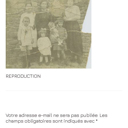
Ado
Adulte
Portrait cadeau
Accès Privé
Mariage
Préparatifs
Couple
REPRODUCTION
Reportage
Accès Privé
Laisser un commentaire
Publicité
Votre adresse e-mail ne sera pas publiée.
Les
Culinaire
champs obligatoires sont indiqués avec
*