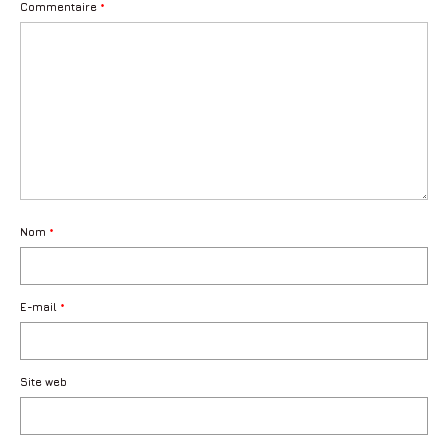
Entreprise
Commentaire
*
Industrie
Objet
Accès Privé
Contact
Tarifs
Nom
*
Diplômes
Bon cadeau
E-mail
*
Site web