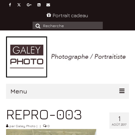
Portrait cadeau
Rechercher
:
Menu
Accueil
REPRO-003
1
Portrait
AOÛT 2017
par
Galey Photo
|
|
0
Enfant