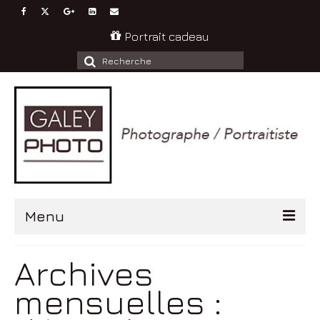
Portrait cadeau
Rechercher
:
Menu
Accueil
Archives
Portrait
mensuelles :
Enfant