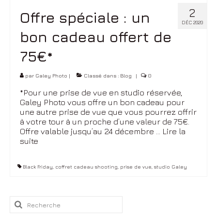
Entreprise
2
Offre spéciale : un
Industrie
DÉC 2020
bon cadeau offert de
Objet
75€*
Accès Privé
par
Galey Photo
|
Classé dans :
Blog
|
0
Contact
*Pour une prise de vue en studio réservée,
Tarifs
Galey Photo vous offre un bon cadeau pour
une autre prise de vue que vous pourrez offrir
Diplômes
à votre tour à un proche d’une valeur de 75€.
Offre valable jusqu’au 24 décembre …
Lire la
Bon cadeau
suite­­
Black Friday
,
coffret cadeau shooting
,
prise de vue
,
studio Galey
Rechercher
: